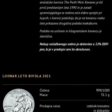
avstralske kovnice The Perth Mint. Kovanec je bil
prvič predstavljen leta 1990 in je zaradi
spreminjajočega se motiva zelo dobro sprejet pri
kupcih, v kovnici poskrbijo, da je na kovancu vsako
leto prikazana drugačna podoba kookaburre.
Podoba na unčnem in kilogramskem kovancu je
identična.
Nakup naložbenega srebra je obdavčen z 22% DDV-
jem, ki je v prodajni ceni že obračunan.
LOONAR LETO BIVOLA 2021
Čistina:
999/1000
Masa:
31.1 g
Prodajna cena:
izdelek trenutno
ni dobavljiv