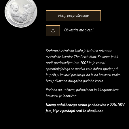
Pošlji povpraševanje
Obvestite me o ceni
Srebrna Avstralska koala je izdelek priznane
avstralske kovnice The Perth Mint. Kovanec je bil
prvič predstavljen leta 2007 in je zaradi
spreminjajočega se motiva zelo dobro sprejet pri
kupcih, v kovnici poskrbijo, da je na kovancu vsako
leto prikazana drugačna podoba koale.
Podoba na unčnem, polunčnem in kilogramskem
kovancu je identična.
Nakup naložbenega srebra je obdavčen z 22% DDV-
jem, ki je v prodajni ceni že obračunan.