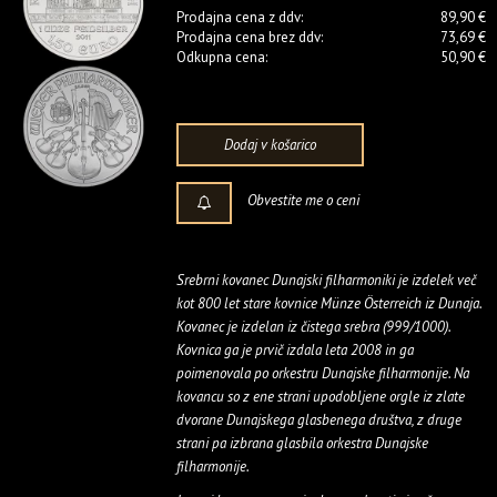
Prodajna cena z ddv:
89,90 €
Prodajna cena brez ddv:
73,69 €
Odkupna cena:
50,90 €
Dodaj v košarico
Obvestite me o ceni
Srebrni kovanec Dunajski filharmoniki je izdelek več
kot 800 let stare kovnice Münze Österreich iz Dunaja.
Kovanec je izdelan iz čistega srebra (999/1000).
Kovnica ga je prvič izdala leta 2008 in ga
poimenovala po orkestru Dunajske filharmonije. Na
kovancu so z ene strani upodobljene orgle iz zlate
dvorane Dunajskega glasbenega društva, z druge
strani pa izbrana glasbila orkestra Dunajske
filharmonije.