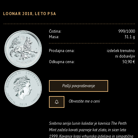
LOONAR 2018, LETO PSA
Čistina:
999/1000
Masa:
31.1 g
Prodajna cena:
izdelek trenutno
ni dobavljiv
Odkupna cena:
50,90 €
Pošlji povpraševanje
Obvestite me o ceni
Srebrno serijo lunin koledar je kovnica The Perth
Mint začela kovati pozneje kot zlato, in sicer leta
1999. Kovance krasi vrhunska izdelava in simpatična