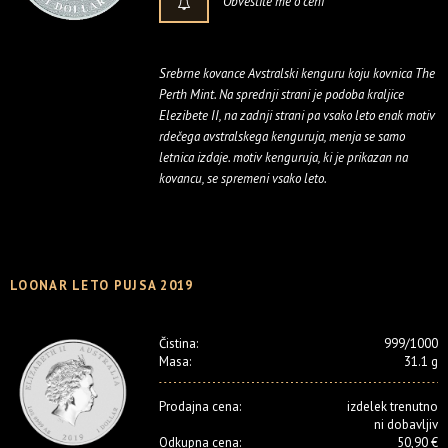
Obvestite me o ceni
Srebrne kovance Avstralski kenguru koju kovnica The
Perth Mint. Na sprednji strani je podoba kraljice
Elezibete II, na zadnji strani pa vsako leto enak motiv
rdečega avstralskega kenguruja, menja se samo
letnica izdaje. motiv kenguruja, ki je prikazan na
kovancu, se spremeni vsako leto.
LOONAR LETO PUJSA 2019
Čistina:
999/1000
Masa:
31.1 g
Prodajna cena:
izdelek trenutno
ni dobavljiv
Odkupna cena:
50,90 €