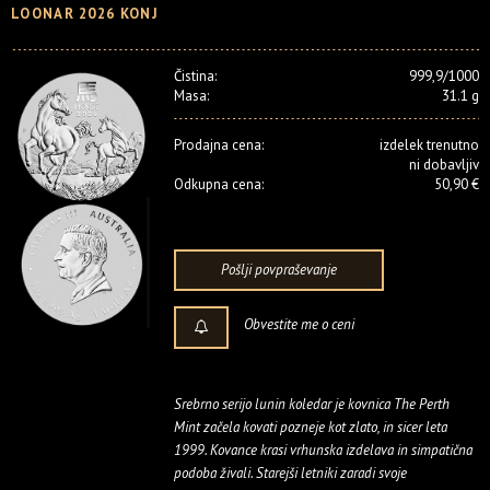
LOONAR 2026 KONJ
Čistina:
999,9/1000
Masa:
31.1 g
Prodajna cena:
izdelek trenutno
ni dobavljiv
Odkupna cena:
50,90 €
Pošlji povpraševanje
Obvestite me o ceni
Srebrno serijo lunin koledar je kovnica The Perth
Mint začela kovati pozneje kot zlato, in sicer leta
1999. Kovance krasi vrhunska izdelava in simpatična
podoba živali. Starejši letniki zaradi svoje