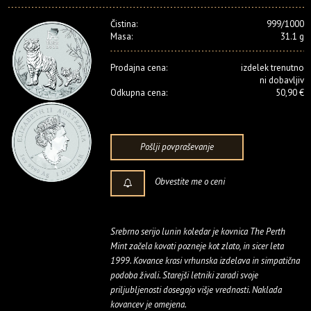
Čistina:
999/1000
Masa:
31.1 g
Prodajna cena:
izdelek trenutno
ni dobavljiv
Odkupna cena:
50,90 €
Pošlji povpraševanje
Obvestite me o ceni
Srebrno serijo lunin koledar je kovnica The Perth
Mint začela kovati pozneje kot zlato, in sicer leta
1999. Kovance krasi vrhunska izdelava in simpatična
podoba živali. Starejši letniki zaradi svoje
priljubljenosti dosegajo višje vrednosti. Naklada
kovancev je omejena.