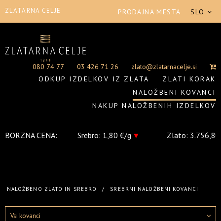
ZLATARNA CELJE
PRODAJNA MESTA
SLO
080 74 77
03 426 71 26
zlato@zlatarnacelje.si
ODKUP IZDELKOV IZ ZLATA
ZLATI KORAK
NALOŽBENI KOVANCI
NAKUP NALOŽBENIH IZDELKOV
€/g
BORZNA CENA:
▼
Srebro:
1,80 €/g
▼
Zlato:
3.756,80 €/oz
▼
NALOŽBENO ZLATO IN SREBRO
/
SREBRNI NALOŽBENI KOVANCI
Vsi kovanci