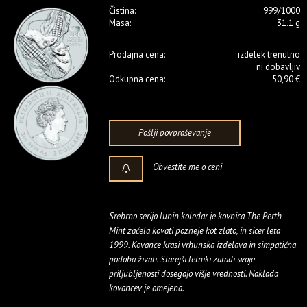
Čistina:
999/1000
Masa:
31.1 g
Prodajna cena:
izdelek trenutno
ni dobavljiv
Odkupna cena:
50,90 €
Pošlji povpraševanje
Obvestite me o ceni
Srebrno serijo lunin koledar je kovnica The Perth
Mint začela kovati pozneje kot zlato, in sicer leta
1999. Kovance krasi vrhunska izdelava in simpatična
podoba živali. Starejši letniki zaradi svoje
priljubljenosti dosegajo višje vrednosti. Naklada
kovancev je omejena.