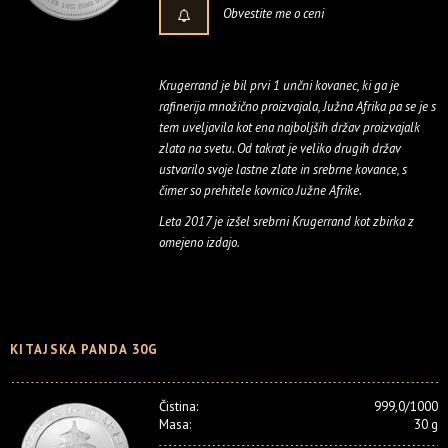
Obvestite me o ceni
Krugerrand je bil prvi 1 unčni kovanec, ki ga je
rafinerija množično proizvajala, Južna Afrika pa se je s
tem uveljavila kot ena najboljših držav proizvajalk
zlata na svetu. Od takrat je veliko drugih držav
ustvarilo svoje lastne zlate in srebrne kovance, s
čimer so prehitele kovnico Južne Afrike.
Leta 2017 je izšel srebrni Krugerrand kot zbirka z
omejeno izdajo.
KITAJSKA PANDA 30G
Čistina:
999,0/1000
Masa:
30 g