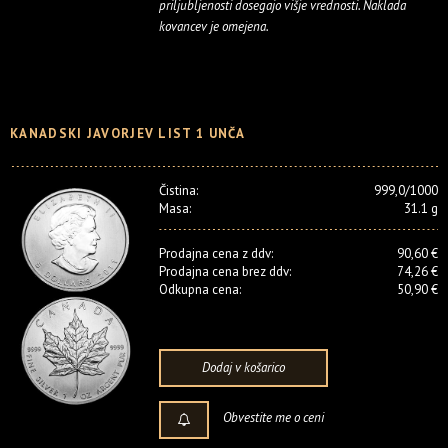
priljubljenosti dosegajo višje vrednosti. Naklada
kovancev je omejena.
KANADSKI JAVORJEV LIST 1 UNČA
Čistina:
999,0/1000
Masa:
31.1 g
Prodajna cena z ddv:
90,60 €
Prodajna cena brez ddv:
74,26 €
Odkupna cena:
50,90 €
Dodaj v košarico
Obvestite me o ceni