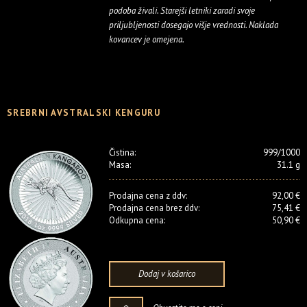
podoba živali. Starejši letniki zaradi svoje
priljubljenosti dosegajo višje vrednosti. Naklada
kovancev je omejena.
SREBRNI AVSTRALSKI KENGURU
Čistina:
999/1000
Masa:
31.1 g
Prodajna cena z ddv:
92,00 €
Prodajna cena brez ddv:
75,41 €
Odkupna cena:
50,90 €
Dodaj v košarico