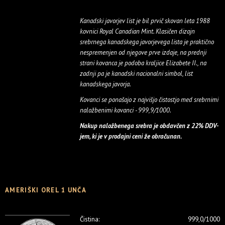
Kanadski javorjev list je bil prvič skovan leta 1988
kovnici Royal Canadian Mint. Klasičen dizajn
srebrnega kanadskega javorjevega lista je praktično
nespremenjen od njegove prve izdaje, na prednji
strani kovanca je podoba kraljice Elizabete II., na
zadnji pa je kanadski nacionalni simbol, list
kanadskega javorja.
Kovanci se ponašajo z najvišjo čistostjo med srebrnimi
naložbenimi kovanci - 999,9/1000.
Nakup naložbenega srebra je obdavčen z 22% DDV-
jem, ki je v prodajni ceni že obračunan.
AMERIŠKI OREL 1 UNČA
Čistina:
999,0/1000