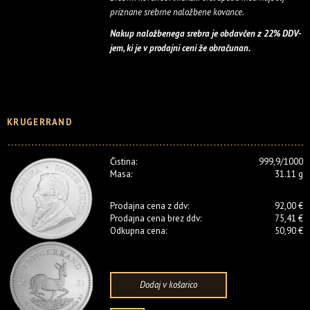
priznane srebrne naložbene kovance.
Nakup naložbenega srebra je obdavčen z 22% DDV-
jem, ki je v prodajni ceni že obračunan.
KRUGERRAND
Čistina:
999,9/1000
Masa:
31.11 g
Prodajna cena z ddv:
92,00 €
Prodajna cena brez ddv:
75,41 €
Odkupna cena:
50,90 €
Dodaj v košarico