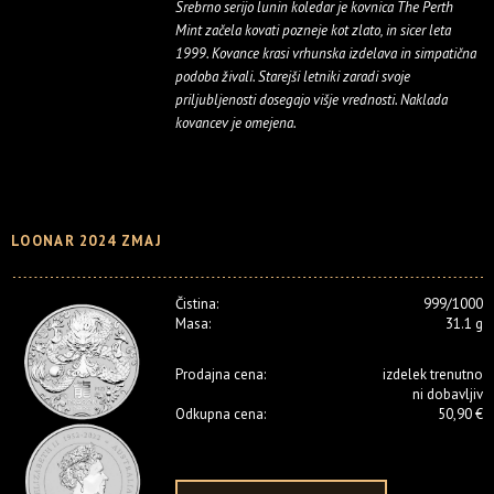
Srebrno serijo lunin koledar je kovnica The Perth
Mint začela kovati pozneje kot zlato, in sicer leta
1999. Kovance krasi vrhunska izdelava in simpatična
podoba živali. Starejši letniki zaradi svoje
priljubljenosti dosegajo višje vrednosti. Naklada
kovancev je omejena.
LOONAR 2024 ZMAJ
Čistina:
999/1000
Masa:
31.1 g
Prodajna cena:
izdelek trenutno
ni dobavljiv
Odkupna cena:
50,90 €