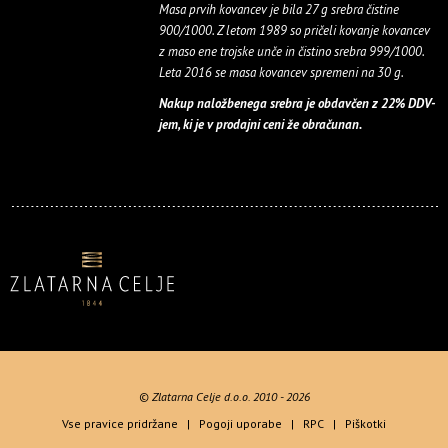
Masa prvih kovancev je bila 27 g srebra čistine
900/1000. Z letom 1989 so pričeli kovanje kovancev
z maso ene trojske unče in čistino srebra 999/1000.
Leta 2016 se masa kovancev spremeni na 30 g.
Nakup naložbenega srebra je obdavčen z 22% DDV-
jem, ki je v prodajni ceni že obračunan.
© Zlatarna Celje d.o.o. 2010 - 2026
Vse pravice pridržane |
Pogoji uporabe
|
RPC
|
Piškotki